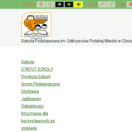
Default
Night
High
High
High
Fixed
Wide
Contrast
Layout
Font
mode
mode
contrast
contrast
contrast
layout
layout
black
black
yellow
white
yellow
black
mode
mode
mode
Szkoła Podstawowa im. Odkrywców Polskiej Miedzi w Chocia
Szkoła
STATUT SZKOŁY
Dyrekcja Szkoły
Grono Pedagogiczne
Stołówka
Jadłospisy
Odpłatności
Informacje dla
korzystających ze
stołówki