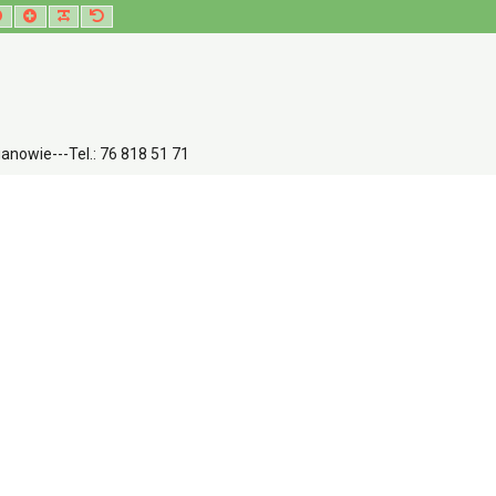
Set
Set
Make
Set
smaller
larger
font
default
font
font
more
font
readable
nowie---Tel.: 76 818 51 71