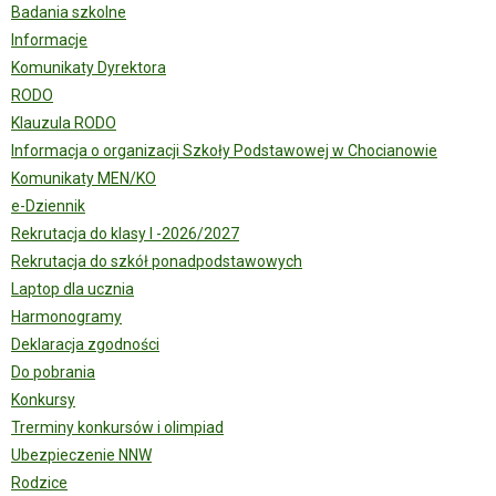
Badania szkolne
Informacje
Komunikaty Dyrektora
RODO
Klauzula RODO
Informacja o organizacji Szkoły Podstawowej w Chocianowie
Komunikaty MEN/KO
e-Dziennik
Rekrutacja do klasy I -2026/2027
Rekrutacja do szkół ponadpodstawowych
Laptop dla ucznia
Harmonogramy
Deklaracja zgodności
Do pobrania
Konkursy
Trerminy konkursów i olimpiad
Ubezpieczenie NNW
Rodzice