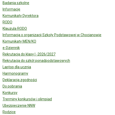
Badania szkolne
Informacje
Komunikaty Dyrektora
RODO
Klauzula RODO
Informacja o organizacji Szkoły Podstawowej w Chocianowie
Komunikaty MEN/KO
e-Dziennik
Rekrutacja do klasy I -2026/2027
Rekrutacja do szkół ponadpodstawowych
Laptop dla ucznia
Harmonogramy
Deklaracja zgodności
Do pobrania
Konkursy
Trerminy konkursów i olimpiad
Ubezpieczenie NNW
Rodzice