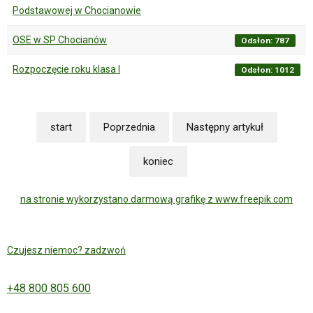
Podstawowej w Chocianowie
OSE w SP Chocianów
Odsłon: 787
Rozpoczęcie roku klasa I
Odsłon: 1012
start
Poprzednia
Następny artykuł
koniec
na stronie wykorzystano darmową grafikę z www.freepik.com
Czujesz niemoc? zadzwoń
+48 800 805 600